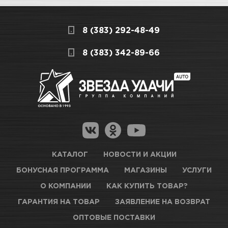
дешевле, чем в розничном.
Мы всегда готовы сделать покупку и
8 (383) 292-48-49
получение товара максимально комфортными,
поэтому подготовили для Вас самую
СКЛАДСКОЙ КОМПЛЕКС
8 (383) 342-89-66
полезную информацию по ссылкам:
Нет в наличии
Как купить товар?
Гарантия на товар
Новосибирск, Петухова, 27/3
Магазины для получения товара
КАРТА ПРОЕЗДА И КОНТАКТЫ
Оптовые поставки
КАТАЛОГ
НОВОСТИ И АКЦИИ
БОНУСНАЯ ПРОГРАММА
МАГАЗИНЫ
УСЛУГИ
ТЦ АВТОМОЛЛ
О КОМПАНИИ
КАК КУПИТЬ ТОВАР?
ГАРАНТИЯ НА ТОВАР
ЗАЯВЛЕНИЕ НА ВОЗВРАТ
Нет в наличии
ОПТОВЫЕ ПОСТАВКИ