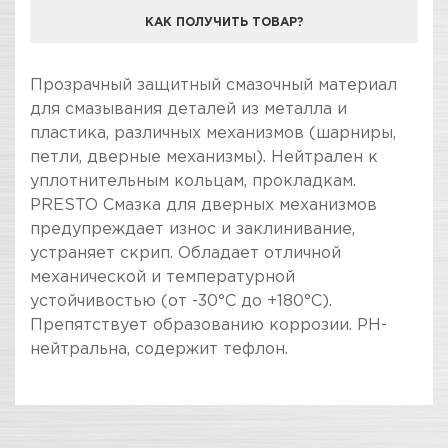
КАК ПОЛУЧИТЬ ТОВАР?
КОМПАНИЯ "ЗВЕЗДА УДАЧИ" ЯВЛЯЕТСЯ
Прозрачный защитный смазочный материал
ОФИЦИАЛЬНЫМ ДИЛЕРОМ БРЕНДА PRESTO
для смазывания деталей из металла и
пластика, различных механизмов (шарниры,
петли, дверные механизмы). Нейтрален к
уплотнительным кольцам, прокладкам.
PRESTO Смазка для дверных механизмов
предупреждает износ и заклинивание,
устраняет скрип. Обладает отличной
механической и температурной
устойчивостью (от -30°С до +180°С).
Препятствует образованию коррозии. PH-
нейтральна, содержит тефлон.
ПОКУПКА И ПОЛУЧЕНИЕ ТОВАРА
Подраздел
Стоимость в интернет-магазине обычно
Смазки и протектанты