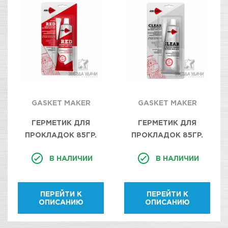
GASKET MAKER
GASKET MAKER
ГЕРМЕТИК ДЛЯ
ГЕРМЕТИК ДЛЯ
ПРОКЛАДОК 85ГР.
ПРОКЛАДОК 85ГР.
КРАСНЫЙ AIM-ONE.
ПРОЗРАЧНЫЙ AIM-
В НАЛИЧИИ
В НАЛИЧИИ
RED RTV GASKET
ONE. CLEAR RTV
MAKER NEUTRAL TYPE
GASKET MAKER
GM-RD0085/12
NEUTRAL TYPE GM-
ПЕРЕЙТИ К
ПЕРЕЙТИ К
CR0085/12
ОПИСАНИЮ
ОПИСАНИЮ