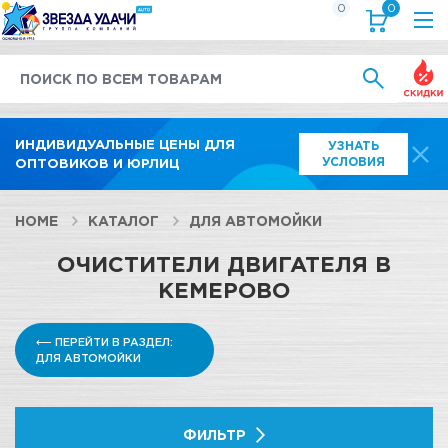
0
0
Выгод
ИНДИВИДУАЛЬНЫЕ ЦЕНЫ ДЛЯ
УЗНАТЬ
УСЛОВИЯ
ОПТОВИКОВ И ЮРЛИЦ
HOME
КАТАЛОГ
ДЛЯ АВТОМОЙКИ
ОЧИСТИТЕЛИ ДВИГАТЕЛЯ В
КЕМЕРОВО
⟵ ПЕРЕЙТИ В РАЗДЕЛ:
ДЛЯ АВТОМОЙКИ
ФИЛЬТР