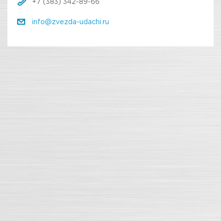
+7 (383) 342-89-66
info@zvezda-udachi.ru