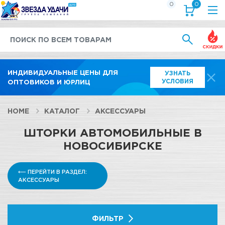
0
0
Выгод
ИНДИВИДУАЛЬНЫЕ ЦЕНЫ ДЛЯ
УЗНАТЬ
УСЛОВИЯ
ОПТОВИКОВ И ЮРЛИЦ
HOME
КАТАЛОГ
АКСЕССУАРЫ
ШТОРКИ АВТОМОБИЛЬНЫЕ В
НОВОСИБИРСКЕ
⟵ ПЕРЕЙТИ В РАЗДЕЛ:
АКСЕССУАРЫ
ФИЛЬТР