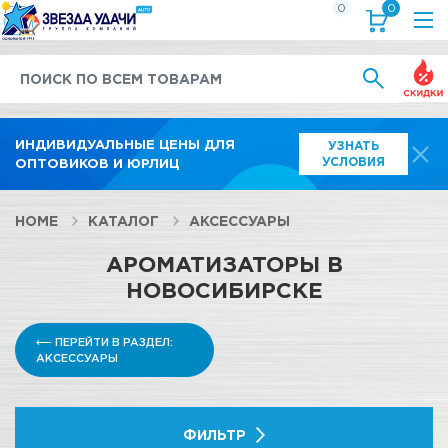
0
0
Выгод
ИНДИВИДУАЛЬНЫЕ ЦЕНЫ ДЛЯ
УЗНАТЬ
УСЛОВИЯ
ОПТОВИКОВ И ЮРЛИЦ
HOME
КАТАЛОГ
АКСЕССУАРЫ
АРОМАТИЗАТОРЫ В
НОВОСИБИРСКЕ
⟵ ПЕРЕЙТИ В РАЗДЕЛ:
АКСЕССУАРЫ
ФИЛЬТР