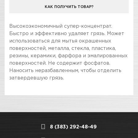
КАК ПОЛУЧИТЬ ТОВАР?
КОМПАНИЯ "ЗВЕЗДА УДАЧИ" ЯВЛЯЕТСЯ
Высокоэкономичный супер-концентрат.
ОФИЦИАЛЬНЫМ ДИЛЕРОМ БРЕНДА SONAX
Быстро и эффективно удаляет грязь. Может
использоваться для мытья окрашенных
поверхностей, металла, стекла, пластика,
резины, керамики, фарфора и эмалированных
поверхностей. Не содержит фосфатов.
Наносить неразбавленным, чтобы отделить
затвердевшую грязь.
ПОКУПКА И ПОЛУЧЕНИЕ ТОВАРА
Подраздел
Стоимость в интернет-магазине обычно
Автошампуни
дешевле, чем в розничном.
Мы всегда готовы сделать покупку и
8 (383) 292-48-49
получение товара максимально комфортными,
поэтому подготовили для Вас самую