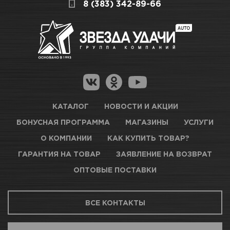
СКЛАДСКОЙ КОМПЛЕКС
8 (383) 342-89-66
полезную информацию по ссылкам:
Нет в наличии
Как купить товар?
Гарантия на товар
Новосибирск, Петухова, 27/3
Магазины для получения товара
КАРТА ПРОЕЗДА И КОНТАКТЫ
Оптовые поставки
КАТАЛОГ
НОВОСТИ И АКЦИИ
БОНУСНАЯ ПРОГРАММА
МАГАЗИНЫ
УСЛУГИ
ТЦ АВТОМОЛЛ
О КОМПАНИИ
КАК КУПИТЬ ТОВАР?
ГАРАНТИЯ НА ТОВАР
ЗАЯВЛЕНИЕ НА ВОЗВРАТ
Нет в наличии
ОПТОВЫЕ ПОСТАВКИ
Новосибирск, Богдана Хмельницкого, 1/1
ВСЕ КОНТАКТЫ
КАРТА ПРОЕЗДА И КОНТАКТЫ