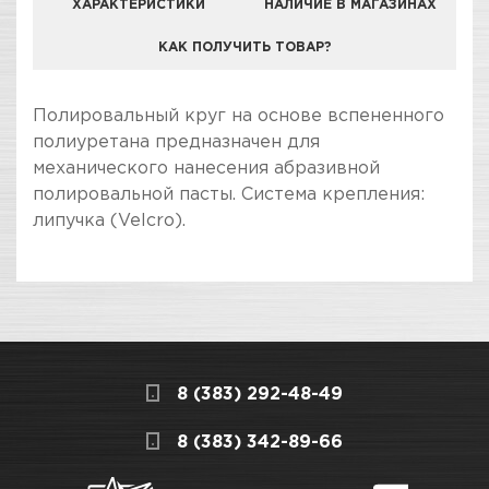
ХАРАКТЕРИСТИКИ
НАЛИЧИЕ В МАГАЗИНАХ
КАК ПОЛУЧИТЬ ТОВАР?
КОМПАНИЯ "ЗВЕЗДА УДАЧИ" ЯВЛЯЕТСЯ
Полировальный круг на основе вспененного
ОФИЦИАЛЬНЫМ ДИЛЕРОМ БРЕНДА H7
полиуретана предназначен для
механического нанесения абразивной
полировальной пасты. Система крепления:
липучка (Velcro).
ПОКУПКА И ПОЛУЧЕНИЕ ТОВАРА
Подраздел
Стоимость в интернет-магазине обычно
Круги полировальные
дешевле, чем в розничном.
Мы всегда готовы сделать покупку и
8 (383) 292-48-49
получение товара максимально комфортными,
поэтому подготовили для Вас самую
СКЛАДСКОЙ КОМПЛЕКС
8 (383) 342-89-66
полезную информацию по ссылкам: