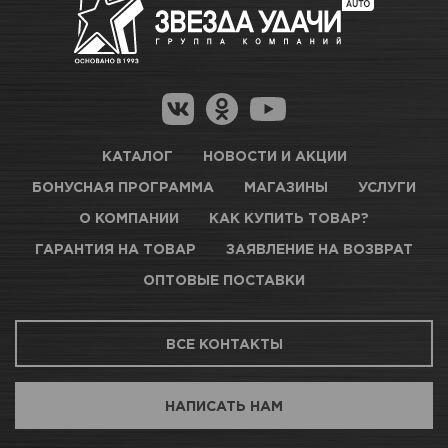
Достаточно
Как купить товар?
Гарантия на товар
Новосибирск, Петухова, 27/3
Магазины для получения товара
КАРТА ПРОЕЗДА И КОНТАКТЫ
Оптовые поставки
КАТАЛОГ
НОВОСТИ И АКЦИИ
БОНУСНАЯ ПРОГРАММА
МАГАЗИНЫ
УСЛУГИ
ТЦ АВТОМОЛЛ
О КОМПАНИИ
КАК КУПИТЬ ТОВАР?
ГАРАНТИЯ НА ТОВАР
ЗАЯВЛЕНИЕ НА ВОЗВРАТ
Нет в наличии
ОПТОВЫЕ ПОСТАВКИ
Новосибирск, Богдана Хмельницкого, 1/1
ВСЕ КОНТАКТЫ
КАРТА ПРОЕЗДА И КОНТАКТЫ
НАПИСАТЬ НАМ