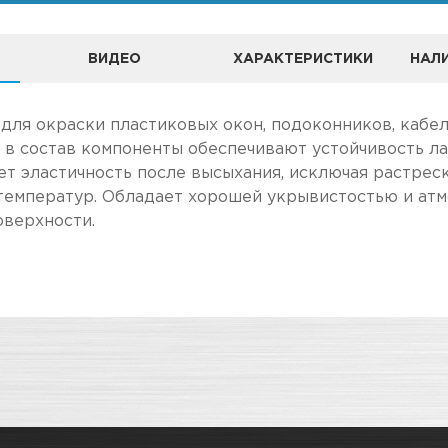
ВИДЕО
ХАРАКТЕРИСТИКИ
НАЛИ
 "ЗВЕЗДА УДАЧИ" ЯВЛЯЕТСЯ ОФИЦИАЛЬНЫМ ДИЛЕРОМ БР
для окраски пластиковых окон, подоконников, кабель
 в состав компоненты обеспечивают устойчивость л
ет эластичность после высыхания, исключая растре
 температур. Обладает хорошей укрывистостью и ат
верхности.
А
ле, чем в розничном.
Специализированные
чение товара максимально комфортными, поэтому по
Адрес
Для окраски пластиковых окон,
в наличии
Новосибирск, Петухова, 27/