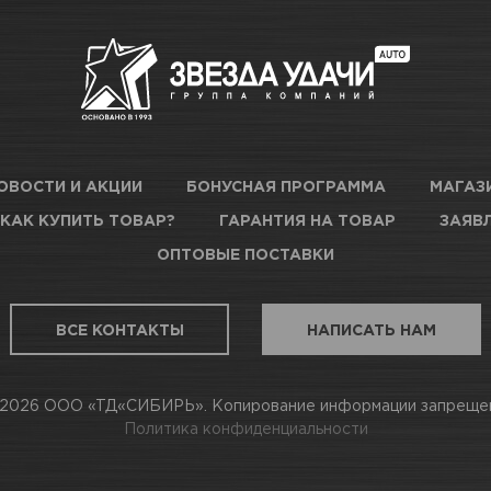
Белый 1
в наличии
Новосибирск, Богдана Хмель
520 мл
Новосибирск, Сибиряков-Гв
в наличии
47 к3
2-3 слоя
ОВОСТИ И АКЦИИ
БОНУСНАЯ ПРОГРАММА
МАГАЗ
КАК КУПИТЬ ТОВАР?
ГАРАНТИЯ НА ТОВАР
ЗАЯВЛ
в наличии
Новосибирск, Немировича-Д
ОПТОВЫЕ ПОСТАВКИ
Пластик
в наличии
Новосибирск, Станционная, 1
ВСЕ КОНТАКТЫ
НАПИСАТЬ НАМ
при температуре окружающей 
2026 ООО «ТД«СИБИРЬ». Копирование информации запреще
в наличии
Новосибирск, Даргомыжског
25-30 см
Политика конфиденциальности
в наличии
Новосибирск, Бориса Богатк