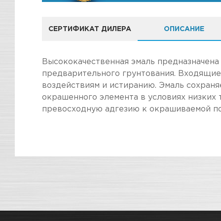
СЕРТИФИКАТ ДИЛЕРА
ОПИСАНИЕ
КОМПАНИЯ
Высококачественная эмаль предназначена 
предварительного грунтования. Входящие
воздействиям и истиранию. Эмаль сохраня
окрашенного элемента в условиях низких
превосходную адгезию к окрашиваемой по
ПОКУПКА И ПОЛУЧЕНИЕ ТОВАР
Стоимость в интернет-магазине обычно дешев
Подраздел
Мы всегда готовы сделать покупку и полу
Магазин
Наличие
информацию по ссылкам:
Назначение
Как купить товар?
СКЛАДСКОЙ КОМПЛЕКС
Нет 