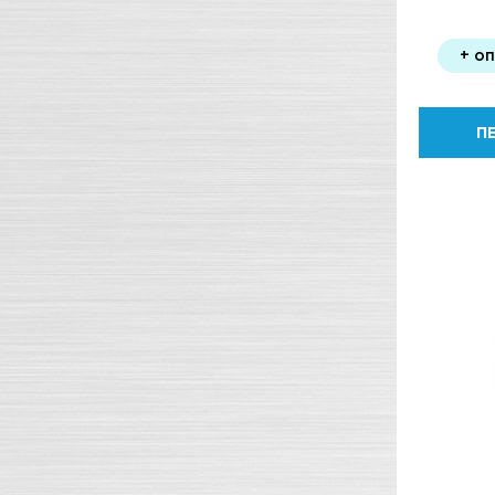
+ о
П