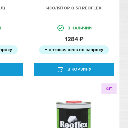
5Л)
ИЗОЛЯТОР 0,5Л REOFLEX
И
В НАЛИЧИИ
1284 ₽
апросу
+ оптовая цена по запросу
У
В КОРЗИНУ
ХИТ