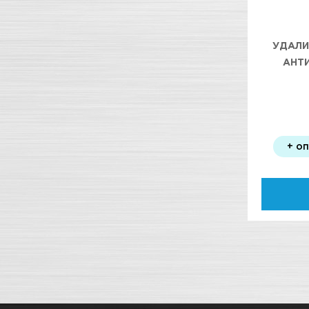
УДАЛИ
АНТ
+ о