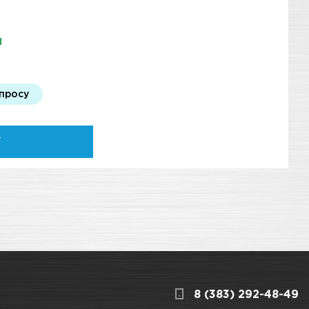
И
апросу
У
8 (383) 292-48-49