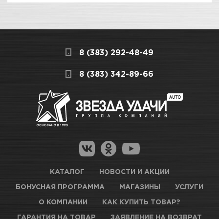
ПОКУПКА И ПОЛУЧЕНИЕ ТОВАРА
Подраздел
Стоимость в интернет-магазине обычно
Наборы и ремкомплекты
дешевле, чем в розничном.
Мы всегда готовы сделать покупку и
8 (383) 292-48-49
получение товара максимально комфортными,
поэтому подготовили для Вас самую
СКЛАДСКОЙ КОМПЛЕКС
8 (383) 342-89-66
полезную информацию по ссылкам:
Нет в наличии
Как купить товар?
Гарантия на товар
Новосибирск, Петухова, 27/3
Магазины для получения товара
КАРТА ПРОЕЗДА И КОНТАКТЫ
Оптовые поставки
КАТАЛОГ
НОВОСТИ И АКЦИИ
БОНУСНАЯ ПРОГРАММА
МАГАЗИНЫ
УСЛУГИ
ТЦ АВТОМОЛЛ
О КОМПАНИИ
КАК КУПИТЬ ТОВАР?
ГАРАНТИЯ НА ТОВАР
ЗАЯВЛЕНИЕ НА ВОЗВРАТ