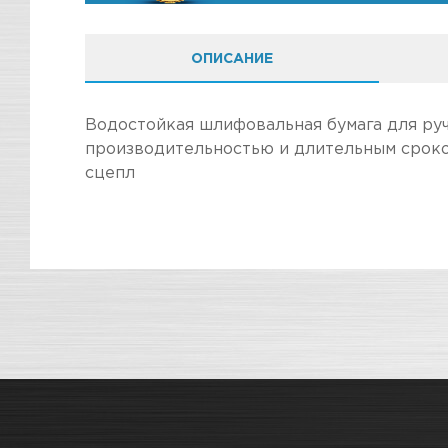
ОПИСАНИЕ
Водостойкая шлифовальная бумага для руч
производительностью и длительным сроко
сцепл
ПОКУПКА И ПОЛУЧЕНИЕ ТОВАР
Стоимость в интернет-магазине обычно дешев
Подраздел
Мы всегда готовы сделать покупку и полу
Магазин
Наличие
информацию по ссылкам:
Назначение
Как купить товар?
СКЛАДСКОЙ КОМПЛЕКС
Мног
Гарантия на товар
Вес / Размер / Объем