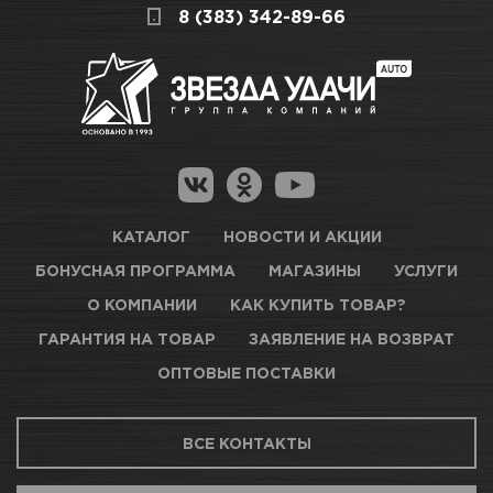
поэтому подготовили для Вас самую
СКЛАДСКОЙ КОМПЛЕКС
8 (383) 342-89-66
ручной обработки ЛКП,
полезную информацию по ссылкам:
стекла и камня.
Много
Как купить товар?
Вес / Размер / Объем
230мм*280мм
Гарантия на товар
Новосибирск, Петухова, 27/3
Магазины для получения товара
КАРТА ПРОЕЗДА И КОНТАКТЫ
Оптовые поставки
КАТАЛОГ
НОВОСТИ И АКЦИИ
БОНУСНАЯ ПРОГРАММА
МАГАЗИНЫ
УСЛУГИ
ТЦ АВТОМОЛЛ
О КОМПАНИИ
КАК КУПИТЬ ТОВАР?
ГАРАНТИЯ НА ТОВАР
ЗАЯВЛЕНИЕ НА ВОЗВРАТ
Нет в наличии
ОПТОВЫЕ ПОСТАВКИ
Новосибирск, Богдана Хмельницкого, 1/1
ВСЕ КОНТАКТЫ
КАРТА ПРОЕЗДА И КОНТАКТЫ