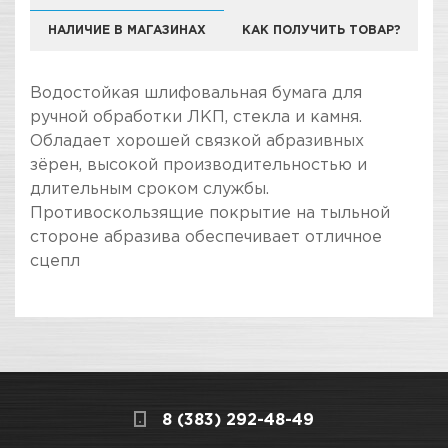
НАЛИЧИЕ В МАГАЗИНАХ
КАК ПОЛУЧИТЬ ТОВАР?
Водостойкая шлифовальная бумага для
ручной обработки ЛКП, стекла и камня.
Обладает хорошей связкой абразивных
зёрен, высокой производительностью и
длительным сроком службы.
Противоскользящие покрытие на тыльной
стороне абразива обеспечивает отличное
сцепл
ПОКУПКА И ПОЛУЧЕНИЕ ТОВАРА
Подраздел
Стоимость в интернет-магазине обычно
Водостойкая бумага
дешевле, чем в розничном.
Мы всегда готовы сделать покупку и
Назначение
Водостойкая
8 (383) 292-48-49
получение товара максимально комфортными,
шлифовальная бумага для