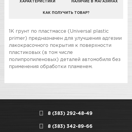
ХАРАКТЕРИСТИКИ
НАЛИЧИЕ В МАГАЗИНАХ
КАК ПОЛУЧИТЬ ТОВАР?
КОМПАНИЯ "ЗВЕЗДА УДАЧИ" ЯВЛЯЕТСЯ
1K грунт по пластмассе (Universal plastic
ОФИЦИАЛЬНЫМ ДИЛЕРОМ БРЕНДА REOFLEX
primer) предназначен для улучшения адгезии
лакокрасочного покрытия к поверхности
пластиковых (в том числе
полипропиленовых) деталей автомобиля без
применения обработки пламенем.
ПОКУПКА И ПОЛУЧЕНИЕ ТОВАРА
Подраздел
Стоимость в интернет-магазине обычно
Грунты для пластика
дешевле, чем в розничном.
Мы всегда готовы сделать покупку и
Назначение
Для улучшения адгезии
8 (383) 292-48-49
получение товара максимально комфортными,
лакокрасочного покрытия
поэтому подготовили для Вас самую
СКЛАДСКОЙ КОМПЛЕКС
8 (383) 342-89-66
к поверхности
полезную информацию по ссылкам: