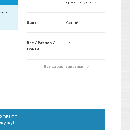
превосходной з
азине
Цвет
Серый
Вес / Размер /
1 л
Объем
Все характеристики
t
РОБНЕЕ
окупку!