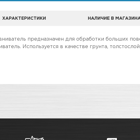
ХАРАКТЕРИСТИКИ
НАЛИЧИЕ В МАГАЗИН
ниватель предназначен для обработки больших пов
атель. Используется в качестве грунта, толстослой
А
ле, чем в розничном.
Выравнивающие грунты
чение товара максимально комфортными, поэтому по
Адрес
Двухкомпонентный колеруемый
сухого остатка, с превосходно
в наличии
Новосибирск, Петухова, 27/
Серый