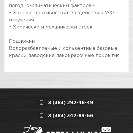
погодно-климатическим факторам
• Хорошо противостоит воздействию УФ-
излучения
• Химически и механически стоек
Подложки
Водоразбавляемые и сольвентные базовые
краски, заводские лакокрасочные покрытия.
ПОКУПКА И ПОЛУЧЕНИЕ ТОВАРА
Подраздел
Стоимость в интернет-магазине обычно
Лаки HS
дешевле, чем в розничном.
Мы всегда готовы сделать покупку и
Вид инструмента /
Лаки HS
8 (383) 292-48-49
получение товара максимально комфортными,
продукции
поэтому подготовили для Вас самую
СКЛАДСКОЙ КОМПЛЕКС
8 (383) 342-89-66
полезную информацию по ссылкам:
Вес / Размер / Объем
5 л
Нет в наличии