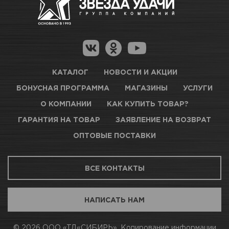
Как купить товар?
Гарантия на товар
Новосибирск, Петухова, 27/3
Магазины для получения товара
КАРТА ПРОЕЗДА И КОНТАКТЫ
Оптовые поставки
КАТАЛОГ
НОВОСТИ И АКЦИИ
БОНУСНАЯ ПРОГРАММА
МАГАЗИНЫ
УСЛУГИ
ТЦ АВТОМОЛЛ
О КОМПАНИИ
КАК КУПИТЬ ТОВАР?
ГАРАНТИЯ НА ТОВАР
ЗАЯВЛЕНИЕ НА ВОЗВРАТ
Нет в наличии
ОПТОВЫЕ ПОСТАВКИ
Новосибирск, Богдана Хмельницкого, 1/1
ВСЕ КОНТАКТЫ
КАРТА ПРОЕЗДА И КОНТАКТЫ
НАПИСАТЬ НАМ
АВТОПАРК Н54
© 2026 ООО «ТД«СИБИРЬ». Копирование информации