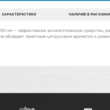
ХАРАКТЕРИСТИКИ
НАЛИЧИЕ В МАГАЗИН
200 мл — эффективное антисептическое средство, ра
Она обладает приятным цитрусовым ароматом и унив
А
ле, чем в розничном.
Очистители и обезжириватели
чение товара максимально комфортными, поэтому по
Адрес
Паста для очистки рук предна
рук во время или после рабо
о
Новосибирск, Петухова, 27/
Прозрачный