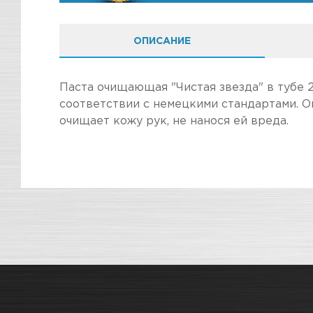
ОПИСАНИЕ
Паста очищающая "Чистая звезда" в тубе 
соответствии с немецкими стандартами. 
очищает кожу рук, не нанося ей вреда.
ПОКУПКА И ПОЛУЧЕНИЕ ТОВАР
Стоимость в интернет-магазине обычно дешев
Подраздел
Мы всегда готовы сделать покупку и полу
Магазин
Наличие
информацию по ссылкам:
Назначение
Как купить товар?
СКЛАДСКОЙ КОМПЛЕКС
Мног
Гарантия на товар
Цвет