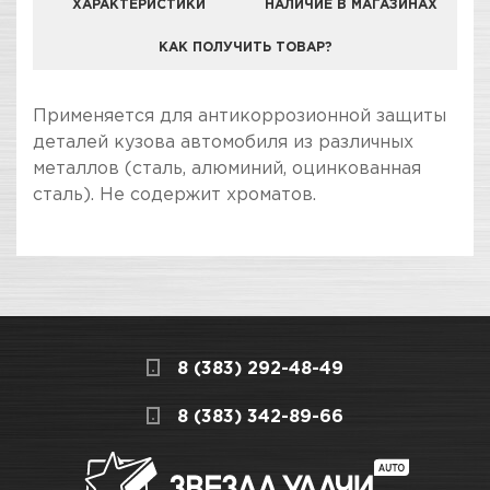
ХАРАКТЕРИСТИКИ
НАЛИЧИЕ В МАГАЗИНАХ
КАК ПОЛУЧИТЬ ТОВАР?
КОМПАНИЯ "ЗВЕЗДА УДАЧИ" ЯВЛЯЕТСЯ
Применяется для антикоррозионной защиты
ОФИЦИАЛЬНЫМ ДИЛЕРОМ БРЕНДА DÜR
деталей кузова автомобиля из различных
металлов (сталь, алюминий, оцинкованная
сталь). Не содержит хроматов.
ПОКУПКА И ПОЛУЧЕНИЕ ТОВАРА
Подраздел
Стоимость в интернет-магазине обычно
Адгезионные грунты
дешевле, чем в розничном.
Мы всегда готовы сделать покупку и
Назначение
Образует на
8 (383) 292-48-49
получение товара максимально комфортными,
обрабатываемых
поэтому подготовили для Вас самую
СКЛАДСКОЙ КОМПЛЕКС
8 (383) 342-89-66
поверхностях полимерный
полезную информацию по ссылкам:
слой, обладающий
химической инертностью
Много