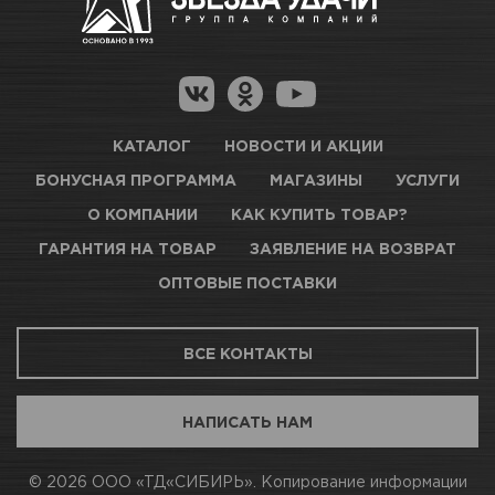
Как купить товар?
Гарантия на товар
Цвет
Серый
Новосибирск, Петухова, 27/3
Магазины для получения товара
КАРТА ПРОЕЗДА И КОНТАКТЫ
Вес / Размер / Объем
1 л
Оптовые поставки
КАТАЛОГ
НОВОСТИ И АКЦИИ
Число слоев
2-3 слоя
БОНУСНАЯ ПРОГРАММА
МАГАЗИНЫ
УСЛУГИ
ТЦ АВТОМОЛЛ
О КОМПАНИИ
КАК КУПИТЬ ТОВАР?
Условия нанесения
Оптимальная температура
ГАРАНТИЯ НА ТОВАР
ЗАЯВЛЕНИЕ НА ВОЗВРАТ
+ 20С. Минимальная
Мало
температура +15С.
ОПТОВЫЕ ПОСТАВКИ
Относительная влажность
Новосибирск, Богдана Хмельницкого, 1/1
не более 75%.
ВСЕ КОНТАКТЫ
КАРТА ПРОЕЗДА И КОНТАКТЫ
Жизнеспособность
8 часов при +20С
НАПИСАТЬ НАМ
Оборудование для
Краскопульт
АВТОПАРК Н54
© 2026 ООО «ТД«СИБИРЬ». Копирование информации
нанесения