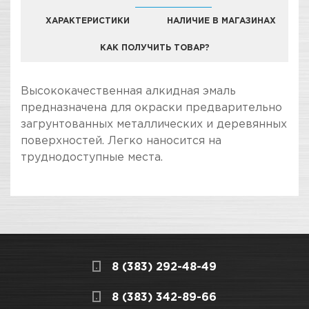
ХАРАКТЕРИСТИКИ
НАЛИЧИЕ В МАГАЗИНАХ
КАК ПОЛУЧИТЬ ТОВАР?
КОМПАНИЯ "ЗВЕЗДА УДАЧИ" ЯВЛЯЕТСЯ
Высококачественная алкидная эмаль
ОФИЦИАЛЬНЫМ ДИЛЕРОМ БРЕНДА KUDO
предназначена для окраски предварительно
загрунтованных металлических и деревянных
поверхностей. Легко наносится на
труднодоступные места.
ПОКУПКА И ПОЛУЧЕНИЕ ТОВАРА
Подраздел
Стоимость в интернет-магазине обычно
Эмали универсальные и
дешевле, чем в розничном.
RAL
Мы всегда готовы сделать покупку и
8 (383) 292-48-49
получение товара максимально комфортными,
Назначение
Для окраски
поэтому подготовили для Вас самую
СКЛАДСКОЙ КОМПЛЕКС
8 (383) 342-89-66
предварительно
полезную информацию по ссылкам: