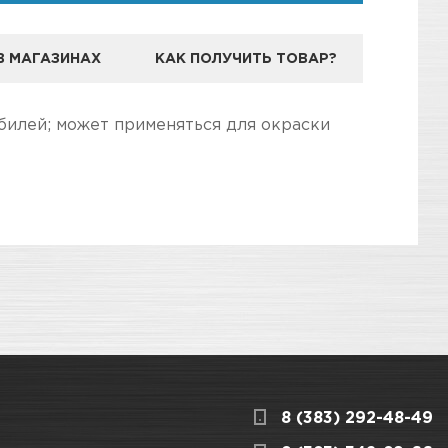
В МАГАЗИНАХ
КАК ПОЛУЧИТЬ ТОВАР?
ЕНДА VIKA
билей; может применяться для окраски
дготовили для Вас самую полезную
3
КАРТА ПРОЕЗДА И КОНТАКТЫ
ассовых деталей автомобиля
8 (383) 292-48-49
ницкого, 1/1
КАРТА ПРОЕЗДА И КОНТАКТЫ