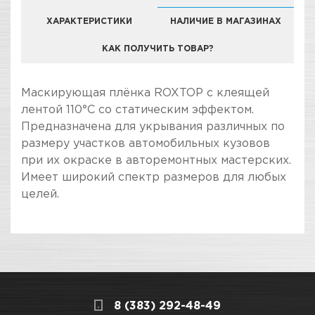
ХАРАКТЕРИСТИКИ
НАЛИЧИЕ В МАГАЗИНАХ
КАК ПОЛУЧИТЬ ТОВАР?
КОМПАНИЯ "ЗВЕЗДА УДАЧИ" ЯВЛЯЕТСЯ
Маскирующая плёнка ROXTOP с клеящей
ОФИЦИАЛЬНЫМ ДИЛЕРОМ БРЕНДА ROXELPRO
лентой 110°C со статическим эффектом.
Предназначена для укрывания различных по
размеру участков автомобильных кузовов
при их окраске в авторемонтных мастерских.
Имеет широкий спектр размеров для любых
целей.
ПОКУПКА И ПОЛУЧЕНИЕ ТОВАРА
Подраздел
Стоимость в интернет-магазине обычно
Укрывочные материалы
дешевле, чем в розничном.
Мы всегда готовы сделать покупку и
8 (383) 292-48-49
получение товара максимально комфортными,