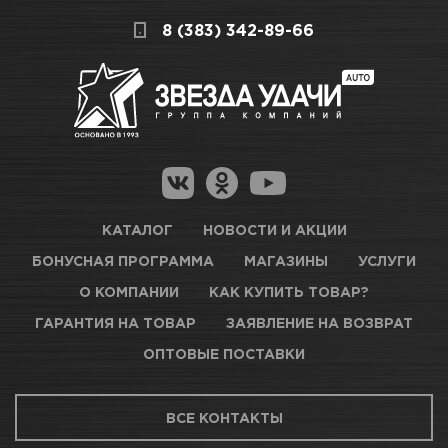
поэтому подготовили для Вас самую
СКЛАДСКОЙ КОМПЛЕКС
8 (383) 342-89-66
полезную информацию по ссылкам:
Много
Как купить товар?
Гарантия на товар
Новосибирск, Петухова, 27/3
Магазины для получения товара
КАРТА ПРОЕЗДА И КОНТАКТЫ
Оптовые поставки
КАТАЛОГ
НОВОСТИ И АКЦИИ
БОНУСНАЯ ПРОГРАММА
МАГАЗИНЫ
УСЛУГИ
ТЦ АВТОМОЛЛ
О КОМПАНИИ
КАК КУПИТЬ ТОВАР?
ГАРАНТИЯ НА ТОВАР
ЗАЯВЛЕНИЕ НА ВОЗВРАТ
Достаточно
ОПТОВЫЕ ПОСТАВКИ
Новосибирск, Богдана Хмельницкого, 1/1
ВСЕ КОНТАКТЫ
КАРТА ПРОЕЗДА И КОНТАКТЫ