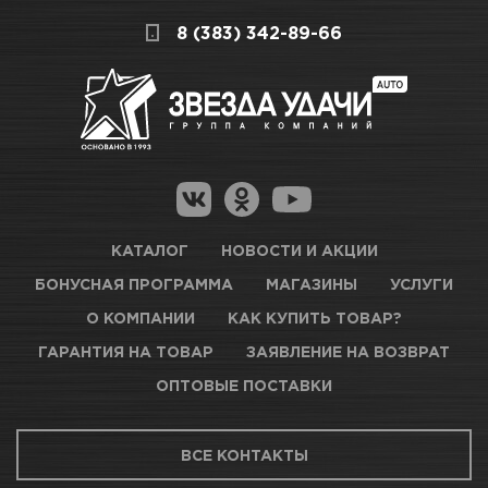
поэтому подготовили для Вас самую
СКЛАДСКОЙ КОМПЛЕКС
8 (383) 342-89-66
полезную информацию по ссылкам:
Много
Как купить товар?
Гарантия на товар
Новосибирск, Петухова, 27/3
Магазины для получения товара
КАРТА ПРОЕЗДА И КОНТАКТЫ
Оптовые поставки
КАТАЛОГ
НОВОСТИ И АКЦИИ
БОНУСНАЯ ПРОГРАММА
МАГАЗИНЫ
УСЛУГИ
ТЦ АВТОМОЛЛ
О КОМПАНИИ
КАК КУПИТЬ ТОВАР?
ГАРАНТИЯ НА ТОВАР
ЗАЯВЛЕНИЕ НА ВОЗВРАТ
Достаточно
ОПТОВЫЕ ПОСТАВКИ
Новосибирск, Богдана Хмельницкого, 1/1
ВСЕ КОНТАКТЫ
КАРТА ПРОЕЗДА И КОНТАКТЫ