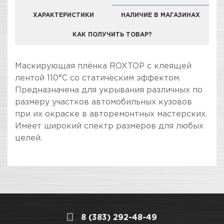
ХАРАКТЕРИСТИКИ
НАЛИЧИЕ В МАГАЗИНАХ
КАК ПОЛУЧИТЬ ТОВАР?
КОМПАНИЯ "ЗВЕЗДА УДАЧИ" ЯВЛЯЕТСЯ
Маскирующая плёнка ROXTOP с клеящей
ОФИЦИАЛЬНЫМ ДИЛЕРОМ БРЕНДА ROXELPRO
лентой 110°C со статическим эффектом.
Предназначена для укрывания различных по
размеру участков автомобильных кузовов
при их окраске в авторемонтных мастерских.
Имеет широкий спектр размеров для любых
целей.
ПОКУПКА И ПОЛУЧЕНИЕ ТОВАРА
Подраздел
Стоимость в интернет-магазине обычно
Укрывочные материалы
дешевле, чем в розничном.
Мы всегда готовы сделать покупку и
8 (383) 292-48-49
получение товара максимально комфортными,