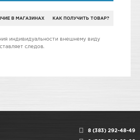
ЧИЕ В МАГАЗИНАХ
КАК ПОЛУЧИТЬ ТОВАР?
ЕНДА KUDO
ния индивидуальности внешнему виду
ставляет следов.
дготовили для Вас самую полезную
дуальности внешнему виду любых деталей
3
КАРТА ПРОЕЗДА И КОНТАКТЫ
8 (383) 292-48-49
ницкого, 1/1
КАРТА ПРОЕЗДА И КОНТАКТЫ