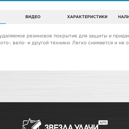
ВИДЕО
ХАРАКТЕРИСТИКИ
НАЛИ
 "ЗВЕЗДА УДАЧИ" ЯВЛЯЕТСЯ ОФИЦИАЛЬНЫМ ДИЛЕРОМ БР
удаляемое резиновое покрытие для защиты и прида
то-, вело- и другой техники. Легко снимается и не о
А
ле, чем в розничном.
Жидкая резина
чение товара максимально комфортными, поэтому по
Адрес
Для защиты и придания индиви
экстерьера
о
Новосибирск, Петухова, 27/
Золото
в наличии
Новосибирск, Богдана Хмель