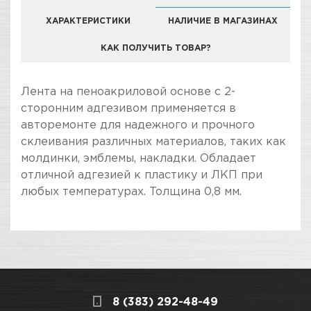
ХАРАКТЕРИСТИКИ
НАЛИЧИЕ В МАГАЗИНАХ
КАК ПОЛУЧИТЬ ТОВАР?
КОМПАНИЯ "ЗВЕЗДА УДАЧИ" ЯВЛЯЕТСЯ
Лента на пеноакриловой основе с 2-
ОФИЦИАЛЬНЫМ ДИЛЕРОМ БРЕНДА ROXELPRO
сторонним адгезивом применяется в
авторемонте для надежного и прочного
склеивания различных материалов, таких как
молдинки, эмблемы, накладки. Обладает
отличной адгезией к пластику и ЛКП при
любых температурах. Толщина 0,8 мм.
ПОКУПКА И ПОЛУЧЕНИЕ ТОВАРА
Подраздел
Стоимость в интернет-магазине обычно
Скотчи двусторонние
дешевле, чем в розничном.
Мы всегда готовы сделать покупку и
8 (383) 292-48-49
получение товара максимально комфортными,