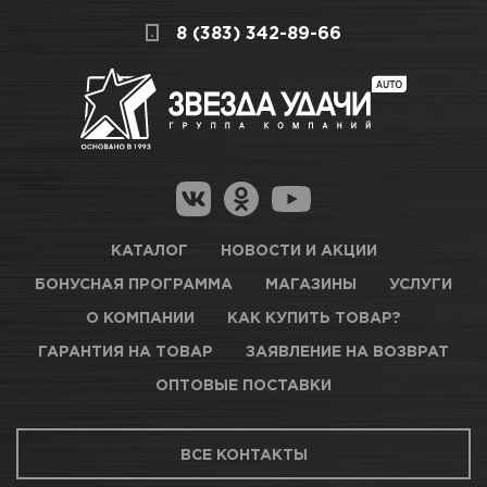
поэтому подготовили для Вас самую
СКЛАДСКОЙ КОМПЛЕКС
8 (383) 342-89-66
полезную информацию по ссылкам:
Много
Как купить товар?
Гарантия на товар
Новосибирск, Петухова, 27/3
Магазины для получения товара
КАРТА ПРОЕЗДА И КОНТАКТЫ
Оптовые поставки
КАТАЛОГ
НОВОСТИ И АКЦИИ
БОНУСНАЯ ПРОГРАММА
МАГАЗИНЫ
УСЛУГИ
ТЦ АВТОМОЛЛ
О КОМПАНИИ
КАК КУПИТЬ ТОВАР?
ГАРАНТИЯ НА ТОВАР
ЗАЯВЛЕНИЕ НА ВОЗВРАТ
Достаточно
ОПТОВЫЕ ПОСТАВКИ
Новосибирск, Богдана Хмельницкого, 1/1
ВСЕ КОНТАКТЫ
КАРТА ПРОЕЗДА И КОНТАКТЫ