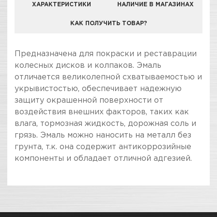
ХАРАКТЕРИСТИКИ
НАЛИЧИЕ В МАГАЗИНАХ
КАК ПОЛУЧИТЬ ТОВАР?
КОМПАНИЯ "ЗВЕЗДА УДАЧИ" ЯВЛЯЕТСЯ
Предназначена для покраски и реставрации
ОФИЦИАЛЬНЫМ ДИЛЕРОМ БРЕНДА PRESTO
колесных дисков и колпаков. Эмаль
отличается великолепной схватываемостью и
укрывистостью, обеспечивает надежную
защиту окрашенной поверхности от
воздействия внешних факторов, таких как
влага, тормозная жидкость, дорожная соль и
грязь. Эмаль можно наносить на металл без
грунта, т.к. она содержит антикоррозийные
компоненты и обладает отличной адгезией.
ПОКУПКА И ПОЛУЧЕНИЕ ТОВАРА
Подраздел
Стоимость в интернет-магазине обычно
Стандарты
дешевле, чем в розничном.