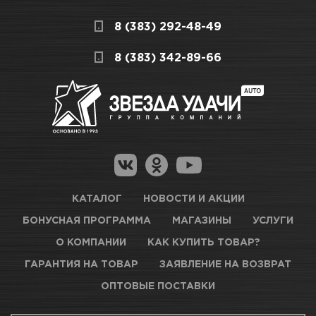
Мы всегда готовы сделать покупку и
Цвет
Белый
8 (383) 292-48-49
получение товара максимально комфортными,
поэтому подготовили для Вас самую
СКЛАДСКОЙ КОМПЛЕКС
8 (383) 342-89-66
полезную информацию по ссылкам:
Достаточно
Как купить товар?
Гарантия на товар
Новосибирск, Петухова, 27/3
Магазины для получения товара
КАРТА ПРОЕЗДА И КОНТАКТЫ
Оптовые поставки
КАТАЛОГ
НОВОСТИ И АКЦИИ
БОНУСНАЯ ПРОГРАММА
МАГАЗИНЫ
УСЛУГИ
ТЦ АВТОМОЛЛ
О КОМПАНИИ
КАК КУПИТЬ ТОВАР?
ГАРАНТИЯ НА ТОВАР
ЗАЯВЛЕНИЕ НА ВОЗВРАТ
Нет в наличии
ОПТОВЫЕ ПОСТАВКИ
Новосибирск, Богдана Хмельницкого, 1/1