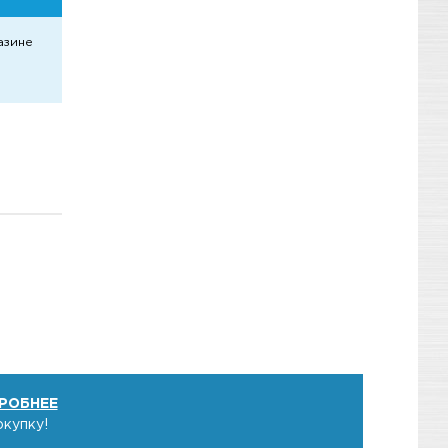
азине
РОБНЕЕ
окупку!