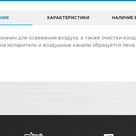
НИЕ
ХАРАКТЕРИСТИКИ
НАЛИЧИЕ 
"ЗВЕЗДА УДАЧИ" ЯВЛЯЕТСЯ ОФИЦИАЛЬНЫМ ДИЛЕРОМ БРЕ
ачен для освежения воздуха, а также очистки конд
 на испаритель и воздушные каналы образуется пена
А
ле, чем в розничном.
Очистители и обезжириватели
чение товара максимально комфортными, поэтому по
Адрес
о
Новосибирск, Петухова, 27/