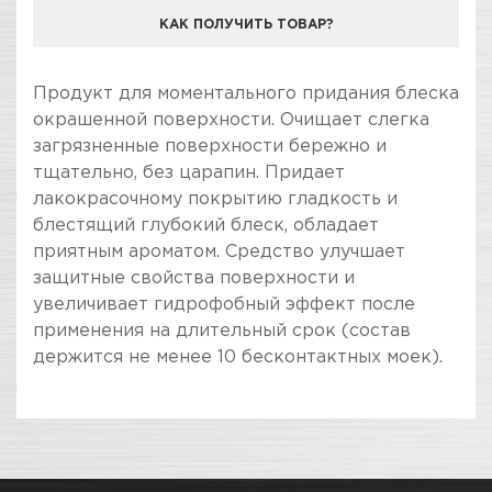
КАК ПОЛУЧИТЬ ТОВАР?
КОМПАНИЯ "ЗВЕЗДА УДАЧИ" ЯВЛЯЕТСЯ
Продукт для моментального придания блеска
ОФИЦИАЛЬНЫМ ДИЛЕРОМ БРЕНДА SONAX
окрашенной поверхности. Очищает слегка
загрязненные поверхности бережно и
тщательно, без царапин. Придает
лакокрасочному покрытию гладкость и
блестящий глубокий блеск, обладает
приятным ароматом. Средство улучшает
защитные свойства поверхности и
увеличивает гидрофобный эффект после
применения на длительный срок (состав
держится не менее 10 бесконтактных моек).
ПОКУПКА И ПОЛУЧЕНИЕ ТОВАРА
Подраздел
Стоимость в интернет-магазине обычно
Полироли и
дешевле, чем в розничном.
шлифовальные пасты