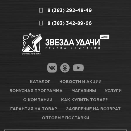
Мы всегда готовы сделать покупку и
8 (383) 292-48-49
получение товара максимально комфортными,
поэтому подготовили для Вас самую
СКЛАДСКОЙ КОМПЛЕКС
8 (383) 342-89-66
полезную информацию по ссылкам:
Достаточно
Как купить товар?
Гарантия на товар
Новосибирск, Петухова, 27/3
Магазины для получения товара
КАРТА ПРОЕЗДА И КОНТАКТЫ
Оптовые поставки
КАТАЛОГ
НОВОСТИ И АКЦИИ
БОНУСНАЯ ПРОГРАММА
МАГАЗИНЫ
УСЛУГИ
ТЦ АВТОМОЛЛ
О КОМПАНИИ
КАК КУПИТЬ ТОВАР?
ГАРАНТИЯ НА ТОВАР
ЗАЯВЛЕНИЕ НА ВОЗВРАТ
Нет в наличии
ОПТОВЫЕ ПОСТАВКИ
Новосибирск, Богдана Хмельницкого, 1/1