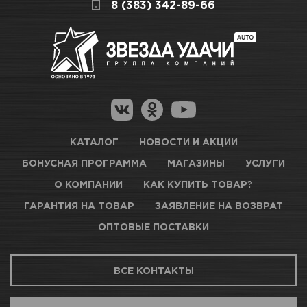
СКЛАДСКОЙ КОМПЛЕКС
8 (383) 342-89-66
полезную информацию по ссылкам:
Нет в наличии
Как купить товар?
Гарантия на товар
Новосибирск, Петухова, 27/3
Магазины для получения товара
КАРТА ПРОЕЗДА И КОНТАКТЫ
Оптовые поставки
КАТАЛОГ
НОВОСТИ И АКЦИИ
БОНУСНАЯ ПРОГРАММА
МАГАЗИНЫ
УСЛУГИ
ТЦ АВТОМОЛЛ
О КОМПАНИИ
КАК КУПИТЬ ТОВАР?
ГАРАНТИЯ НА ТОВАР
ЗАЯВЛЕНИЕ НА ВОЗВРАТ
Нет в наличии
ОПТОВЫЕ ПОСТАВКИ
Новосибирск, Богдана Хмельницкого, 1/1
ВСЕ КОНТАКТЫ
КАРТА ПРОЕЗДА И КОНТАКТЫ