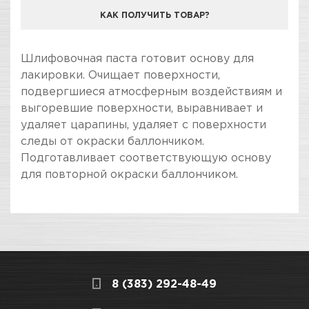
КАК ПОЛУЧИТЬ ТОВАР?
КОМПАНИЯ "ЗВЕЗДА УДАЧИ" ЯВЛЯЕТСЯ
Шлифовочная паста готовит основу для
ОФИЦИАЛЬНЫМ ДИЛЕРОМ БРЕНДА SONAX
лакировки. Очищает поверхности,
подвергшиеся атмосферным воздействиям и
выгоревшие поверхности, выравнивает и
удаляет царапины, удаляет с поверхности
следы от окраски баллончиком.
Подготавливает соответствующую основу
для повторной окраски баллончиком.
ПОКУПКА И ПОЛУЧЕНИЕ ТОВАРА
Подраздел
Стоимость в интернет-магазине обычно
Полироли и
дешевле, чем в розничном.
шлифовальные пасты
Мы всегда готовы сделать покупку и
8 (383) 292-48-49
получение товара максимально комфортными,
поэтому подготовили для Вас самую