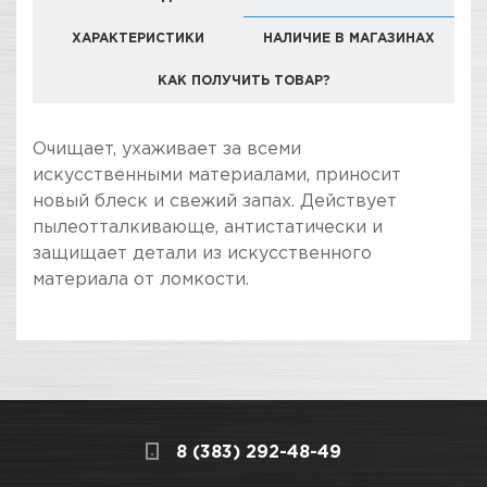
ХАРАКТЕРИСТИКИ
НАЛИЧИЕ В МАГАЗИНАХ
КАК ПОЛУЧИТЬ ТОВАР?
КОМПАНИЯ "ЗВЕЗДА УДАЧИ" ЯВЛЯЕТСЯ
Очищает, ухаживает за всеми
ОФИЦИАЛЬНЫМ ДИЛЕРОМ БРЕНДА SONAX
искусственными материалами, приносит
новый блеск и свежий запах. Действует
пылеотталкивающе, антистатически и
защищает детали из искусственного
материала от ломкости.
ПОКУПКА И ПОЛУЧЕНИЕ ТОВАРА
Подраздел
Стоимость в интернет-магазине обычно
Очистители и уход за
дешевле, чем в розничном.
пластиком
Мы всегда готовы сделать покупку и
8 (383) 292-48-49
получение товара максимально комфортными,
поэтому подготовили для Вас самую