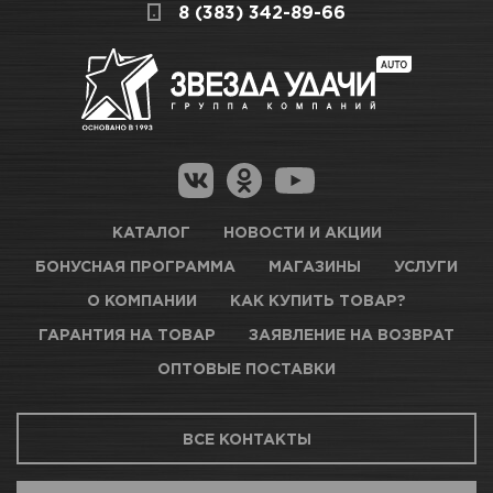
СКЛАДСКОЙ КОМПЛЕКС
8 (383) 342-89-66
полезную информацию по ссылкам:
Много
Как купить товар?
Гарантия на товар
Новосибирск, Петухова, 27/3
Магазины для получения товара
КАРТА ПРОЕЗДА И КОНТАКТЫ
Оптовые поставки
КАТАЛОГ
НОВОСТИ И АКЦИИ
БОНУСНАЯ ПРОГРАММА
МАГАЗИНЫ
УСЛУГИ
ТЦ АВТОМОЛЛ
О КОМПАНИИ
КАК КУПИТЬ ТОВАР?
ГАРАНТИЯ НА ТОВАР
ЗАЯВЛЕНИЕ НА ВОЗВРАТ
Нет в наличии
ОПТОВЫЕ ПОСТАВКИ
Новосибирск, Богдана Хмельницкого, 1/1
ВСЕ КОНТАКТЫ
КАРТА ПРОЕЗДА И КОНТАКТЫ