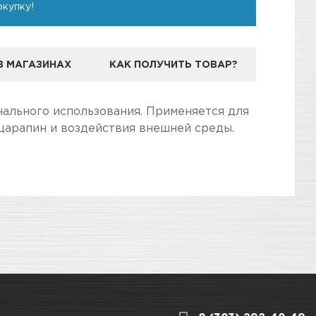
окупку!
В МАГАЗИНАХ
КАК ПОЛУЧИТЬ ТОВАР?
ЕНДА SONAX
ального использования. Применяется для
 царапин и воздействия внешней среды.
сты
дготовили для Вас самую полезную
3
КАРТА ПРОЕЗДА И КОНТАКТЫ