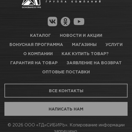
Гарантия на товар
Новосибирск, Петухова, 27/3
Магазины для получения товара
КАРТА ПРОЕЗДА И КОНТАКТЫ
Оптовые поставки
КАТАЛОГ
НОВОСТИ И АКЦИИ
БОНУСНАЯ ПРОГРАММА
МАГАЗИНЫ
УСЛУГИ
ТЦ АВТОМОЛЛ
О КОМПАНИИ
КАК КУПИТЬ ТОВАР?
ГАРАНТИЯ НА ТОВАР
ЗАЯВЛЕНИЕ НА ВОЗВРАТ
Нет в наличии
ОПТОВЫЕ ПОСТАВКИ
Новосибирск, Богдана Хмельницкого, 1/1
ВСЕ КОНТАКТЫ
КАРТА ПРОЕЗДА И КОНТАКТЫ
НАПИСАТЬ НАМ
АВТОПАРК Н54
© 2026 ООО «ТД«СИБИРЬ». Копирование информации
запрещено.