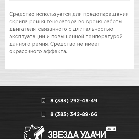
Средство используется для предотвращения
скрипа ремня генератора во время работы
двигателя, связанного с длительностью
эксплуатации и повышенной температурой
данного ремня. Средство не имеет
окрасочного эффекта.
ПОКУПКА И ПОЛУЧЕНИЕ ТОВАРА
Подраздел
Стоимость в интернет-магазине обычно
Уход за двигателем
дешевле, чем в розничном.
Мы всегда готовы сделать покупку и
8 (383) 292-48-49
получение товара максимально комфортными,
поэтому подготовили для Вас самую
СКЛАДСКОЙ КОМПЛЕКС
8 (383) 342-89-66
полезную информацию по ссылкам:
Нет в наличии
Как купить товар?