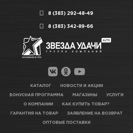
дешевле, чем в розничном.
Мы всегда готовы сделать покупку и
8 (383) 292-48-49
получение товара максимально комфортными,
поэтому подготовили для Вас самую
СКЛАДСКОЙ КОМПЛЕКС
8 (383) 342-89-66
полезную информацию по ссылкам:
Много
Как купить товар?
Гарантия на товар
Новосибирск, Петухова, 27/3
Магазины для получения товара
КАРТА ПРОЕЗДА И КОНТАКТЫ
Оптовые поставки
КАТАЛОГ
НОВОСТИ И АКЦИИ
БОНУСНАЯ ПРОГРАММА
МАГАЗИНЫ
УСЛУГИ
ТЦ АВТОМОЛЛ
О КОМПАНИИ
КАК КУПИТЬ ТОВАР?
ГАРАНТИЯ НА ТОВАР
ЗАЯВЛЕНИЕ НА ВОЗВРАТ
Нет в наличии
ОПТОВЫЕ ПОСТАВКИ