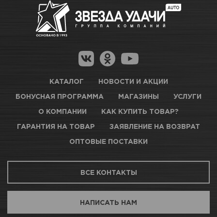
Много
Как купить товар?
Гарантия на товар
Новосибирск, Петухова, 27/3
Магазины для получения товара
КАРТА ПРОЕЗДА И КОНТАКТЫ
Оптовые поставки
КАТАЛОГ
НОВОСТИ И АКЦИИ
БОНУСНАЯ ПРОГРАММА
МАГАЗИНЫ
УСЛУГИ
ТЦ АВТОМОЛЛ
О КОМПАНИИ
КАК КУПИТЬ ТОВАР?
ГАРАНТИЯ НА ТОВАР
ЗАЯВЛЕНИЕ НА ВОЗВРАТ
Нет в наличии
ОПТОВЫЕ ПОСТАВКИ
Новосибирск, Богдана Хмельницкого, 1/1
ВСЕ КОНТАКТЫ
КАРТА ПРОЕЗДА И КОНТАКТЫ
НАПИСАТЬ НАМ