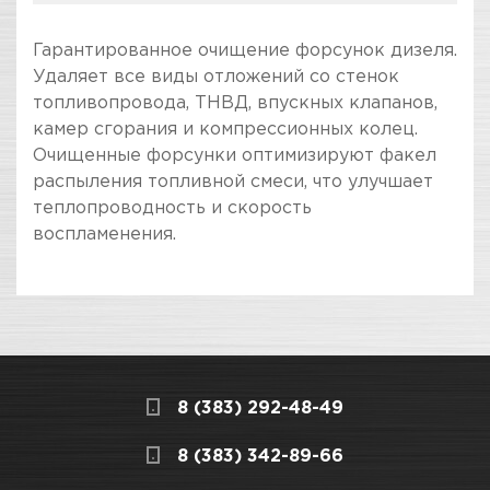
Гарантированное очищение форсунок дизеля.
Удаляет все виды отложений со стенок
топливопровода, ТНВД, впускных клапанов,
камер сгорания и компрессионных колец.
Очищенные форсунки оптимизируют факел
распыления топливной смеси, что улучшает
теплопроводность и скорость
воспламенения.
ПОКУПКА И ПОЛУЧЕНИЕ ТОВАРА
Подраздел
Стоимость в интернет-магазине обычно
Уход за двигателем
дешевле, чем в розничном.
Мы всегда готовы сделать покупку и
8 (383) 292-48-49
получение товара максимально комфортными,
поэтому подготовили для Вас самую
СКЛАДСКОЙ КОМПЛЕКС
8 (383) 342-89-66
полезную информацию по ссылкам: