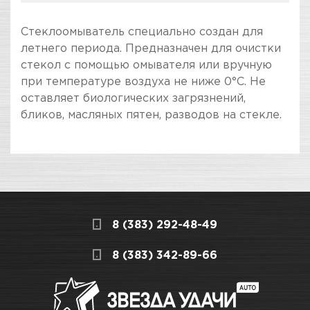
Стеклоомыватель специально создан для
летнего периода. Предназначен для очистки
стекол с помощью омывателя или вручную
при температуре воздуха не ниже 0°С. Не
оставляет биологических загрязнений,
бликов, масляных пятен, разводов на стекле.
ПОКУПКА И ПОЛУЧЕНИЕ ТОВАРА
Подраздел
Стоимость в интернет-магазине обычно
Уход за стеклами
дешевле, чем в розничном.
Мы всегда готовы сделать покупку и
8 (383) 292-48-49
получение товара максимально комфортными,
поэтому подготовили для Вас самую
СКЛАДСКОЙ КОМПЛЕКС
8 (383) 342-89-66
полезную информацию по ссылкам:
Достаточно
Как купить товар?