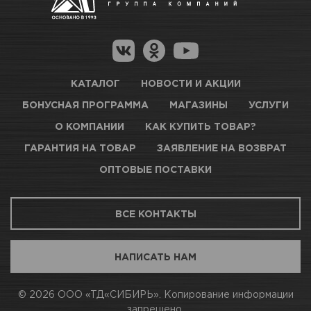
Гарантия на товар
Новосибирск, Петухова, 27/3
Магазины для получения товара
КАРТА ПРОЕЗДА И КОНТАКТЫ
Оптовые поставки
КАТАЛОГ
НОВОСТИ И АКЦИИ
БОНУСНАЯ ПРОГРАММА
МАГАЗИНЫ
УСЛУГИ
ТЦ АВТОМОЛЛ
О КОМПАНИИ
КАК КУПИТЬ ТОВАР?
ГАРАНТИЯ НА ТОВАР
ЗАЯВЛЕНИЕ НА ВОЗВРАТ
Нет в наличии
ОПТОВЫЕ ПОСТАВКИ
Новосибирск, Богдана Хмельницкого, 1/1
ВСЕ КОНТАКТЫ
КАРТА ПРОЕЗДА И КОНТАКТЫ
НАПИСАТЬ НАМ
АВТОПАРК Н54
© 2026 ООО «ТД«СИБИРЬ». Копирование информации
запрещено.