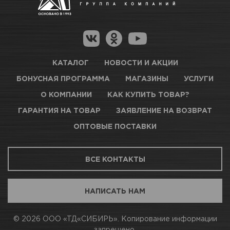
Гарантия на товар
Новосибирск, Петухова, 27/3
Магазины для получения товара
КАРТА ПРОЕЗДА И КОНТАКТЫ
Оптовые поставки
КАТАЛОГ
НОВОСТИ И АКЦИИ
БОНУСНАЯ ПРОГРАММА
МАГАЗИНЫ
УСЛУГИ
ТЦ АВТОМОЛЛ
О КОМПАНИИ
КАК КУПИТЬ ТОВАР?
ГАРАНТИЯ НА ТОВАР
ЗАЯВЛЕНИЕ НА ВОЗВРАТ
Нет в наличии
ОПТОВЫЕ ПОСТАВКИ
Новосибирск, Богдана Хмельницкого, 1/1
ВСЕ КОНТАКТЫ
КАРТА ПРОЕЗДА И КОНТАКТЫ
НАПИСАТЬ НАМ
АВТОПАРК Н54
© 2026 ООО «ТД«СИБИРЬ». Копирование информации
запрещено.