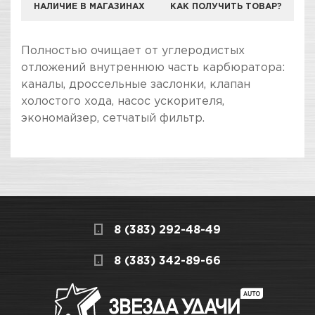
НАЛИЧИЕ В МАГАЗИНАХ
КАК ПОЛУЧИТЬ ТОВАР?
Полностью очищает от углеродистых
отложений внутреннюю часть карбюратора:
каналы, дроссельные заслонки, клапан
холостого хода, насос ускорителя,
экономайзер, сетчатый фильтр.
ПОКУПКА И ПОЛУЧЕНИЕ ТОВАРА
Подраздел
Стоимость в интернет-магазине обычно
Уход за двигателем
дешевле, чем в розничном.
Мы всегда готовы сделать покупку и
8 (383) 292-48-49
получение товара максимально комфортными,
поэтому подготовили для Вас самую
СКЛАДСКОЙ КОМПЛЕКС
8 (383) 342-89-66
полезную информацию по ссылкам:
Много
Как купить товар?