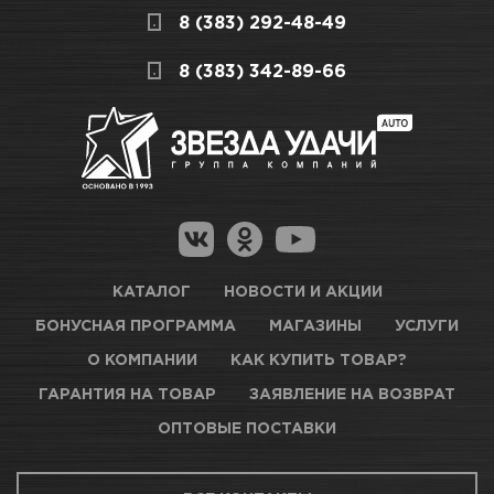
8 (383) 292-48-49
получение товара максимально комфортными,
Сезон товара
Зимний
поэтому подготовили для Вас самую
СКЛАДСКОЙ КОМПЛЕКС
8 (383) 342-89-66
полезную информацию по ссылкам:
Мало
Как купить товар?
Гарантия на товар
Новосибирск, Петухова, 27/3
Магазины для получения товара
КАРТА ПРОЕЗДА И КОНТАКТЫ
Оптовые поставки
КАТАЛОГ
НОВОСТИ И АКЦИИ
БОНУСНАЯ ПРОГРАММА
МАГАЗИНЫ
УСЛУГИ
ТЦ АВТОМОЛЛ
О КОМПАНИИ
КАК КУПИТЬ ТОВАР?
ГАРАНТИЯ НА ТОВАР
ЗАЯВЛЕНИЕ НА ВОЗВРАТ
Нет в наличии
ОПТОВЫЕ ПОСТАВКИ
Новосибирск, Богдана Хмельницкого, 1/1