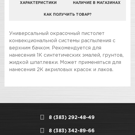
ХАРАКТЕРИСТИКИ
НАЛИЧИЕ В МАГАЗИНАХ
КАК ПОЛУЧИТЬ ТОВАР?
КОМПАНИЯ "ЗВЕЗДА УДАЧИ" ЯВЛЯЕТСЯ
Универсальный окрасочный пистолет
ОФИЦИАЛЬНЫМ ДИЛЕРОМ БРЕНДА РУССКИЙ
конвекциональной системы распыления с
МАСТЕР
верхним бачком. Рекомендуется для
нанесения 1К синтетических эмалей, грунтов,
жидкой шпатлевки. Может применяться для
нанесения 2К акриловых красок и лаков.
ПОКУПКА И ПОЛУЧЕНИЕ ТОВАРА
Подраздел
Стоимость в интернет-магазине обычно
Краскопульты
дешевле, чем в розничном.
Мы всегда готовы сделать покупку и
8 (383) 292-48-49
получение товара максимально комфортными,
поэтому подготовили для Вас самую
СКЛАДСКОЙ КОМПЛЕКС
8 (383) 342-89-66