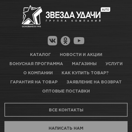
полезную информацию по ссылкам:
Нет в наличии
Как купить товар?
Гарантия на товар
Новосибирск, Петухова, 27/3
Магазины для получения товара
КАРТА ПРОЕЗДА И КОНТАКТЫ
Оптовые поставки
КАТАЛОГ
НОВОСТИ И АКЦИИ
БОНУСНАЯ ПРОГРАММА
МАГАЗИНЫ
УСЛУГИ
ТЦ АВТОМОЛЛ
О КОМПАНИИ
КАК КУПИТЬ ТОВАР?
ГАРАНТИЯ НА ТОВАР
ЗАЯВЛЕНИЕ НА ВОЗВРАТ
Нет в наличии
ОПТОВЫЕ ПОСТАВКИ
Новосибирск, Богдана Хмельницкого, 1/1
ВСЕ КОНТАКТЫ
КАРТА ПРОЕЗДА И КОНТАКТЫ
НАПИСАТЬ НАМ