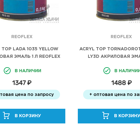
REOFLEX
REOFLEX
 TOP LADA 1035 YELLOW
ACRYL TOP TORNADOROT
ОВАЯ ЭМАЛЬ 1 Л REOFLEX
LY3D АКРИЛОВАЯ ЭМА
REOFLEX
В НАЛИЧИИ
В НАЛИЧИ
1347 ₽
1488 ₽
птовая цена по запросу
+ оптовая цена по з
В КОРЗИНУ
В КОРЗИН