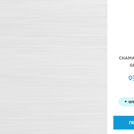
CHAMA
G
+ о
П