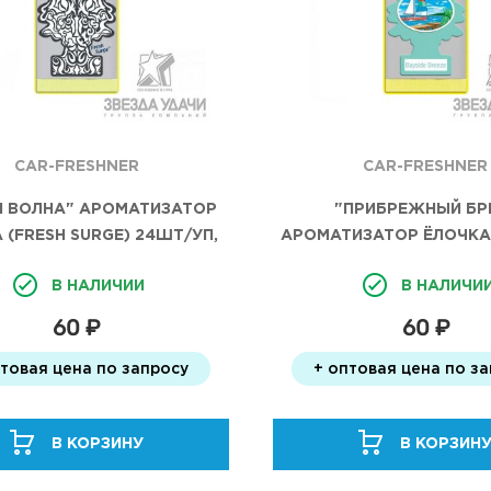
CAR-FRESHNER
CAR-FRESHNER
Я ВОЛНА" АРОМАТИЗАТОР
"ПРИБРЕЖНЫЙ БР
 (FRESH SURGE) 24ШТ/УП,
АРОМАТИЗАТОР ЁЛОЧКА 
BREEZE) 24ШТ/У
В НАЛИЧИИ
В НАЛИЧИ
60 ₽
60 ₽
птовая цена по запросу
+ оптовая цена по з
В КОРЗИНУ
В КОРЗИН