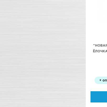
"НОВА
ЁЛОЧКА
+ о