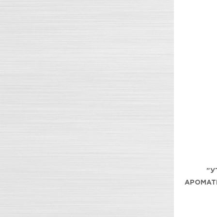
"У
АРОМАТ