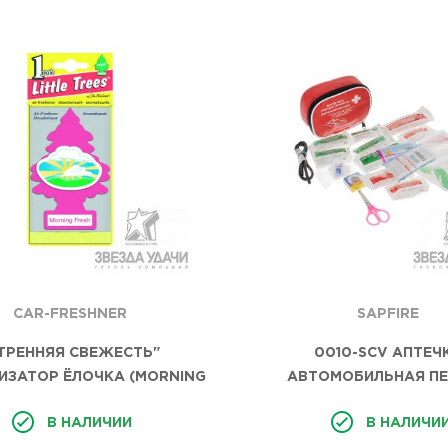
CAR-FRESHNER
SAPFIRE
ТРЕННЯЯ СВЕЖЕСТЬ"
0010-SCV АПТЕЧ
ИЗАТОР ЁЛОЧКА (MORNING
АВТОМОБИЛЬНАЯ П
FRESH) 24ШТ/УП,
ПОМОЩИ НОВЫЙ СО
В НАЛИЧИИ
В НАЛИЧИ