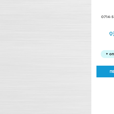
0714-
+ о
П