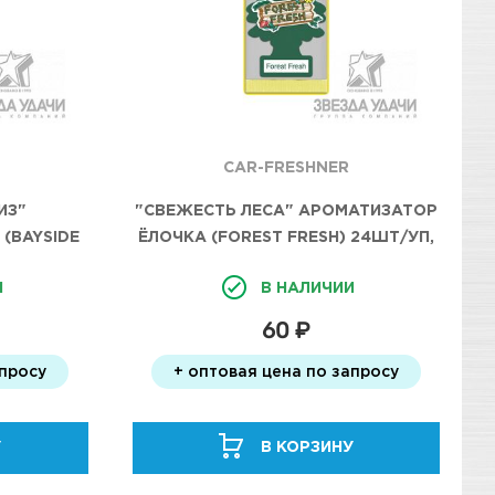
CAR-FRESHNER
ИЗ"
"СВЕЖЕСТЬ ЛЕСА" АРОМАТИЗАТОР
(BAYSIDE
ЁЛОЧКА (FOREST FRESH) 24ШТ/УП,
П,
И
В НАЛИЧИИ
60 ₽
апросу
+ оптовая цена по запросу
У
В КОРЗИНУ