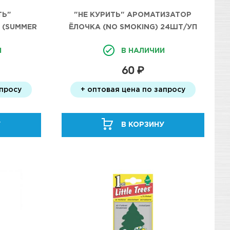
ТЬ"
"НЕ КУРИТЬ" АРОМАТИЗАТОР
 (SUMMER
ЁЛОЧКА (NO SMOKING) 24ШТ/УП
П
И
В НАЛИЧИИ
60 ₽
апросу
+ оптовая цена по запросу
У
В КОРЗИНУ