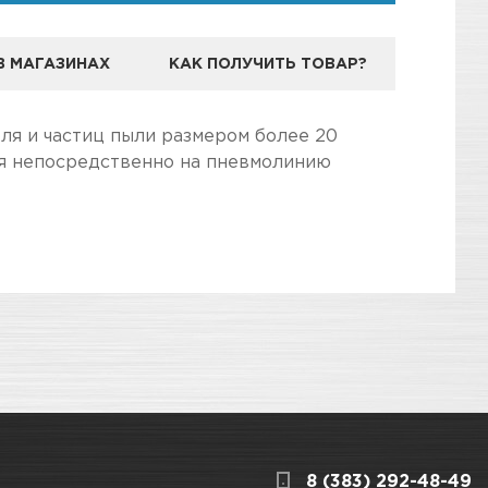
В МАГАЗИНАХ
КАК ПОЛУЧИТЬ ТОВАР?
РУССКИЙ МАСТЕР
ля и частиц пыли размером более 20
ся непосредственно на пневмолинию
дготовили для Вас самую полезную
3
КАРТА ПРОЕЗДА И КОНТАКТЫ
8 (383) 292-48-49