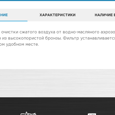
НИЕ
ХАРАКТЕРИСТИКИ
НАЛИЧИЕ 
ЗДА УДАЧИ" ЯВЛЯЕТСЯ ОФИЦИАЛЬНЫМ ДИЛЕРОМ БРЕНДА 
очистки сжатого воздуха от водно-масляного аэрозо
 из высокопористой бронзы. Фильтр устанавливает
ом удобном месте.
А
ле, чем в розничном.
Фильтры
чение товара максимально комфортными, поэтому по
Адрес
о
Новосибирск, Петухова, 27/