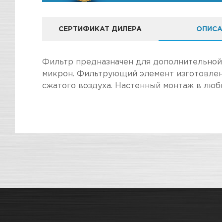
СЕРТИФИКАТ ДИЛЕРА
ОПИСА
КОМПАНИЯ "ЗВЕ
Фильтр предназначен для дополнительной 
микрон. Фильтрующий элемент изготовлен
сжатого воздуха. Настенный монтаж в люб
ПОКУПКА И ПОЛУЧЕНИЕ ТОВАР
Стоимость в интернет-магазине обычно дешев
Подраздел
Мы всегда готовы сделать покупку и полу
Магазин
Наличие
информацию по ссылкам:
Как купить товар?
СКЛАДСКОЙ КОМПЛЕКС
Мал
Гарантия на товар