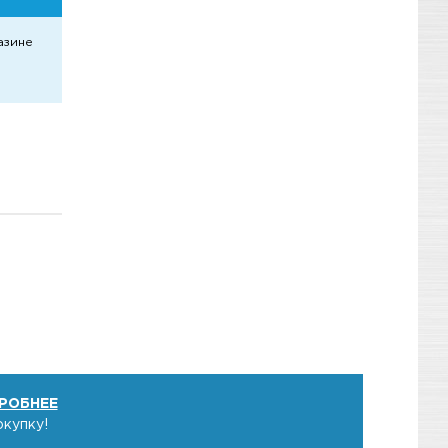
азине
РОБНЕЕ
окупку!