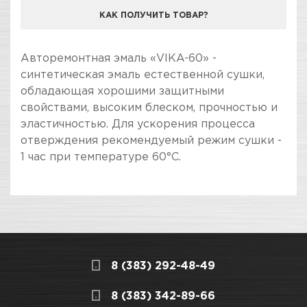
КАК ПОЛУЧИТЬ ТОВАР?
КОМПАНИЯ "ЗВЕЗДА УДАЧИ" ЯВЛЯЕТСЯ
Авторемонтная эмаль «VIKA-60» -
ОФИЦИАЛЬНЫМ ДИЛЕРОМ БРЕНДА VIKA
синтетическая эмаль естественной сушки,
обладающая хорошими защитными
свойствами, высоким блеском, прочностью и
эластичностью. Для ускорения процесса
отверждения рекомендуемый режим сушки -
1 час при температуре 60°С.
ПОКУПКА И ПОЛУЧЕНИЕ ТОВАРА
Подраздел
Стоимость в интернет-магазине обычно
Воздушной сушки
дешевле, чем в розничном.
Мы всегда готовы сделать покупку и
Вид инструмента /
Воздушной сушки
8 (383) 292-48-49
получение товара максимально комфортными,
продукции
поэтому подготовили для Вас самую
СКЛАДСКОЙ КОМПЛЕКС
8 (383) 342-89-66
полезную информацию по ссылкам: