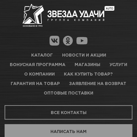
Много
Как купить товар?
Гарантия на товар
Новосибирск, Петухова, 27/3
Магазины для получения товара
КАРТА ПРОЕЗДА И КОНТАКТЫ
Оптовые поставки
КАТАЛОГ
НОВОСТИ И АКЦИИ
БОНУСНАЯ ПРОГРАММА
МАГАЗИНЫ
УСЛУГИ
ТЦ АВТОМОЛЛ
О КОМПАНИИ
КАК КУПИТЬ ТОВАР?
ГАРАНТИЯ НА ТОВАР
ЗАЯВЛЕНИЕ НА ВОЗВРАТ
Много
ОПТОВЫЕ ПОСТАВКИ
Новосибирск, Богдана Хмельницкого, 1/1
ВСЕ КОНТАКТЫ
КАРТА ПРОЕЗДА И КОНТАКТЫ
НАПИСАТЬ НАМ