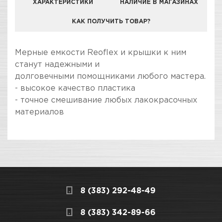
ХАРАКТЕРИСТИКИ
НАЛИЧИЕ В МАГАЗИНАХ
КАК ПОЛУЧИТЬ ТОВАР?
КОМПАНИЯ "ЗВЕЗДА УДАЧИ" ЯВЛЯЕТСЯ
Мерные емкости Reoflex и крышки к ним
ОФИЦИАЛЬНЫМ ДИЛЕРОМ БРЕНДА REOFLEX
станут надежными и
долговечными помощниками любого мастера.
- высокое качество пластика
- точное смешивание любых лакокрасочных
материалов
ПОКУПКА И ПОЛУЧЕНИЕ ТОВАРА
Подраздел
Стоимость в интернет-магазине обычно
Емкости и крышки
дешевле, чем в розничном.
Мы всегда готовы сделать покупку и
Вес / Размер / Объем
1400 мл
8 (383) 292-48-49
получение товара максимально комфортными,
поэтому подготовили для Вас самую
СКЛАДСКОЙ КОМПЛЕКС
8 (383) 342-89-66
полезную информацию по ссылкам: