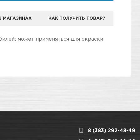
В МАГАЗИНАХ
КАК ПОЛУЧИТЬ ТОВАР?
ЕНДА VIKA
билей; может применяться для окраски
дготовили для Вас самую полезную
3
КАРТА ПРОЕЗДА И КОНТАКТЫ
ассовых деталей автомобиля
8 (383) 292-48-49
ницкого, 1/1
КАРТА ПРОЕЗДА И КОНТАКТЫ