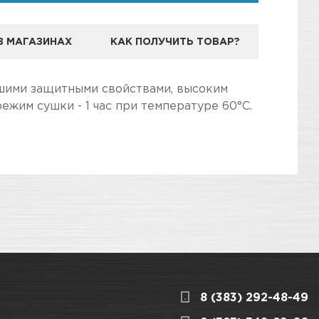
В МАГАЗИНАХ
КАК ПОЛУЧИТЬ ТОВАР?
ЕНДА VIKA
ошими защитными свойствами, высоким
жим сушки - 1 час при температуре 60°С.
дготовили для Вас самую полезную
3
КАРТА ПРОЕЗДА И КОНТАКТЫ
о ремонта металических деталей
8 (383) 292-48-49
ницкого, 1/1
КАРТА ПРОЕЗДА И КОНТАКТЫ