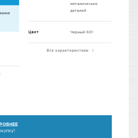
металических
деталей
азине
Цвет
Черный 601
Все характеристики
t
РОБНЕЕ
окупку!