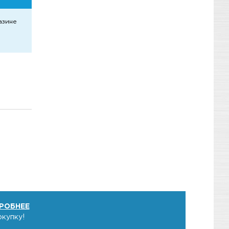
азине
РОБНЕЕ
окупку!