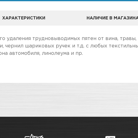
ХАРАКТЕРИСТИКИ
НАЛИЧИЕ В МАГАЗИН
 удаления трудновыводимых пятен от вина, травы, фру
ви, чернил шариковых ручек и т.д. с любых текстильн
на автомобиля, линолеума и пр.
А
ле, чем в розничном.
Пятновыводители
чение товара максимально комфортными, поэтому по
Адрес
о
Новосибирск, Петухова, 27/