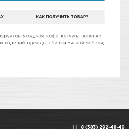
АХ
КАК ПОЛУЧИТЬ ТОВАР?
ктов, ягод, чая, кофе, кетчупа, зеленки,
ых изделий, одежды, обивки мягкой мебели,
дготовили для Вас самую полезную
3
КАРТА ПРОЕЗДА И КОНТАКТЫ
8 (383) 292-48-49