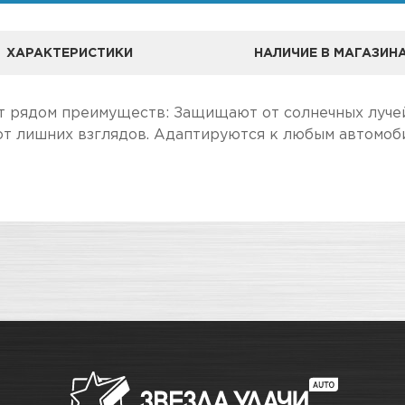
ХАРАКТЕРИСТИКИ
НАЛИЧИЕ В МАГАЗИН
 рядом преимуществ: Защищают от солнечных лучей
от лишних взглядов. Адаптируются к любым автомоб
А
ле, чем в розничном.
Шторки автомобильные
чение товара максимально комфортными, поэтому по
Адрес
о
Новосибирск, Петухова, 27/
в наличии
Новосибирск, Богдана Хмель