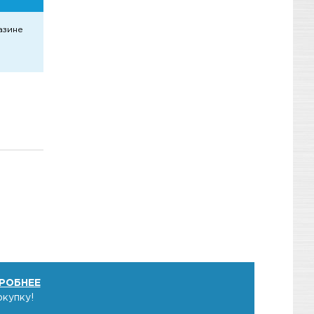
азине
РОБНЕЕ
окупку!