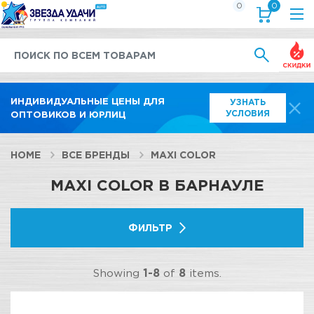
0
0
Выгод
ИНДИВИДУАЛЬНЫЕ ЦЕНЫ ДЛЯ
УЗНАТЬ
УСЛОВИЯ
ОПТОВИКОВ И ЮРЛИЦ
HOME
ВСЕ БРЕНДЫ
MAXI COLOR
MAXI COLOR В БАРНАУЛЕ
ФИЛЬТР
Showing
1-8
of
8
items.