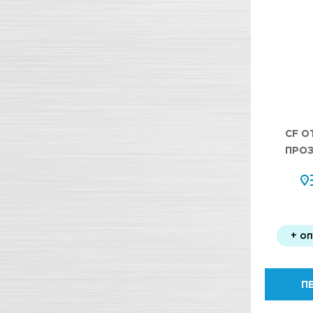
CF О
ПРОЗ
+ о
П