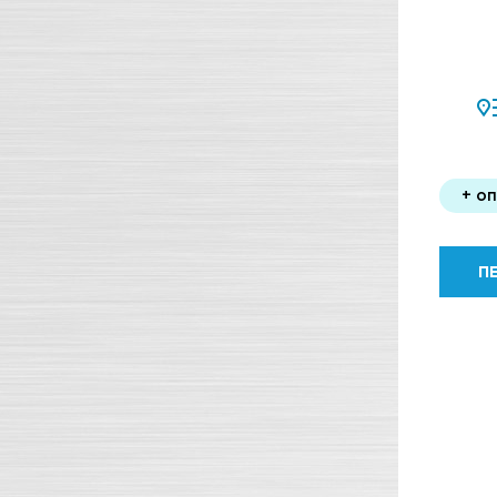
+ о
П