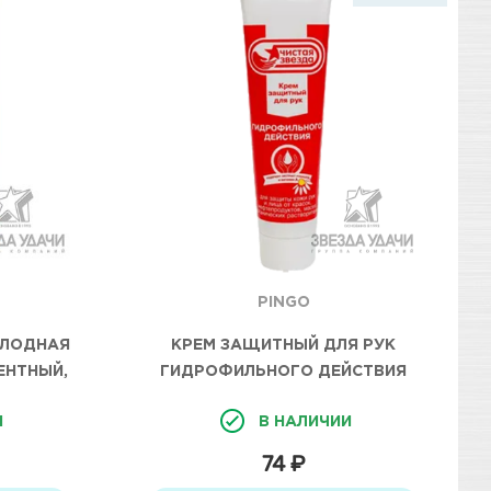
PINGO
ОЛОДНАЯ
КРЕМ ЗАЩИТНЫЙ ДЛЯ РУК
ЕНТНЫЙ,
ГИДРОФИЛЬНОГО ДЕЙСТВИЯ
KUDO
МАРКИ "ЧИСТАЯ ЗВЕЗДА", ТУБА
И
В НАЛИЧИИ
100МЛ
74 ₽