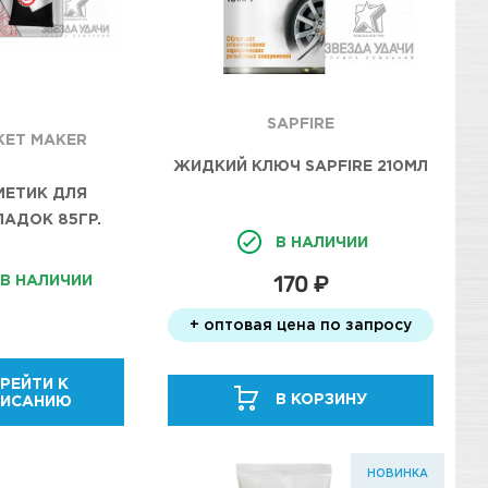
SAPFIRE
KET MAKER
ЖИДКИЙ КЛЮЧ SAPFIRE 210МЛ
МЕТИК ДЛЯ
АДОК 85ГР.
В НАЛИЧИИ
Й AIM-ONE.
 RTV GASKET
В НАЛИЧИИ
170 ₽
NEUTRAL TYPE
BK0085/12
+ оптовая цена по запросу
РЕЙТИ К
В КОРЗИНУ
ПИСАНИЮ
НОВИНКА