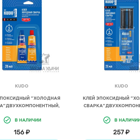
KUDO
KUDO
ЭПОКСИДНЫЙ "ХОЛОДНАЯ
КЛЕЙ ЭПОКСИДНЫЙ "Х
А"ДВУХКОМПОНЕНТНЫЙ,
СВАРКА"ДВУХКОМПОН
АЧНЫЙ (10МЛ+10МЛ) KUDO
ПРОЗРАЧНЫЙ 25МЛ 
В НАЛИЧИИ
В НАЛИЧИ
156 ₽
257 ₽