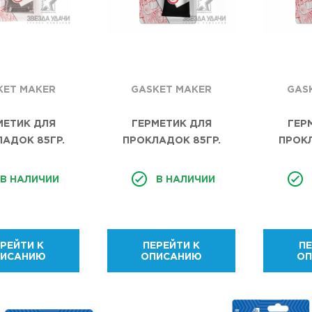
KET MAKER
GASKET MAKER
GAS
МЕТИК ДЛЯ
ГЕРМЕТИК ДЛЯ
ГЕР
АДОК 85ГР.
ПРОКЛАДОК 85ГР.
ПРОКЛ
AIM-ONE. GREY
СИНИЙ AIM-ONE. BLUE
ЧЕРНЫ
ASKET MAKER
RTV GASKET MAKER
BLACK
В НАЛИЧИИ
В НАЛИЧИИ
AL TYPE GM-
NEUTRAL TYPE GM-
MAKER 
0085/12
BL0085/12
GM-
РЕЙТИ К
ПЕРЕЙТИ К
ПЕ
ПИСАНИЮ
ОПИСАНИЮ
О