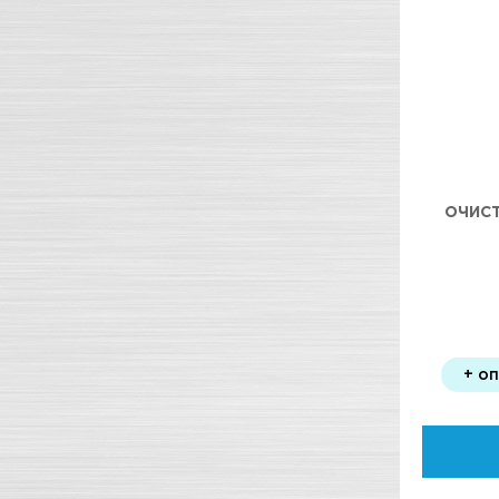
ОЧИСТ
+ о