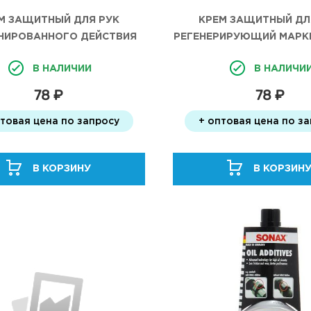
М ЗАЩИТНЫЙ ДЛЯ РУК
КРЕМ ЗАЩИТНЫЙ ДЛ
НИРОВАННОГО ДЕЙСТВИЯ
РЕГЕНЕРИРУЮЩИЙ МАРКИ
 "ЧИСТАЯ ЗВЕЗДА", ТУБА
ЗВЕЗДА", ТУБА 10
В НАЛИЧИИ
В НАЛИЧИ
100МЛ
78 ₽
78 ₽
птовая цена по запросу
+ оптовая цена по з
В КОРЗИНУ
В КОРЗИН